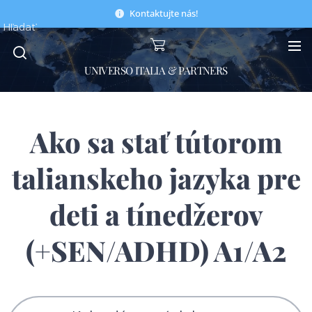
Kontaktujte nás!
Hľadať
UNIVERSO ITALIA & PARTNERS
Ako sa stať tútorom
talianskeho jazyka pre
deti a tínedžerov
(+SEN/ADHD) A1/A2