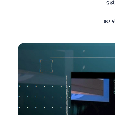
5 s
10 s