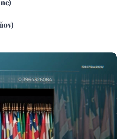
dne)
dňov)