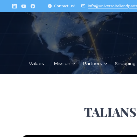
Contact us!
info@universoitaliandpart
Values
Mission
Partners
Shopping 
TALIAN