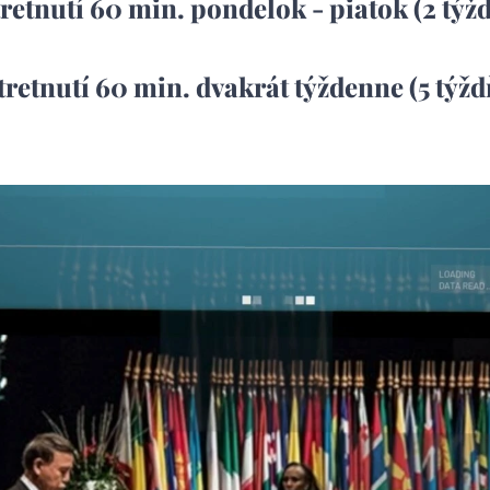
tretnutí 60 min. pondelok - piatok (2 týž
tretnutí 60 min. dvakrát týždenne (5 týž