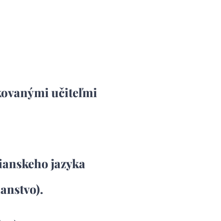
ikovanými učiteľmi
lianskeho jazyka
anstvo).