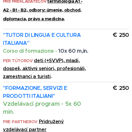
terminológia A1 -
PRE PREKLADATEĽOV
A2 - B1 - B2, odbory: úmenie
, obchod,
diplomacia, právo a
medicína
.
€
"
TUTOR DI LINGUA E CULTURA
250
ITALIANA
"
Corso di formazione -
10x 60 m,in.
deti (+SVVP), mladi,
PER TÚTOROV
dospeli, aktívni seniori, profesionáli,
zamestnanci a turisti
.
€
"FORMAZIONE, SERVIZI E
250
PRODOTTI ITALIANI
"
Vzdelávací program - 5x 60
min.
Pridružený
PRE PARTNEROV
vzdelávací partner