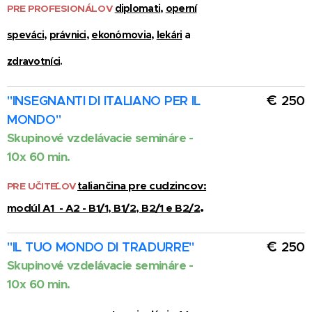
PRE PROFESIONÁLOV
diplomati
,
operní
speváci
,
právnici
,
ekonómovia
,
lekári
a
zdravotníci
.
€
"
INSEGNANTI DI ITALIANO PER IL
250
MONDO
"
Skupinové vzdelávacie semináre -
10x 60 min.
taliančina pre cudzincov:
PRE UČITE´´LOV
.
modúl A1 - A2 - B1/1, B1/2, B2/1 e B2/2
€
"IL TUO MONDO DI TRADURRE"
250
Skupinové vzdelávacie semináre -
10x 60 min.