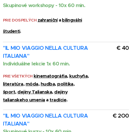
Skupinové workshopy -
10x 60 min.
PRE DOSPELÝCH
zahraniční
a
bilingválni
študenti
.
"IL MIO VIAGGIO NELLA CULTURA
€ 40
ITALIANA"
Individuálne lekcie
1x 60 min.
kinematográfia
,
kuchyňa
,
PRE VŚETKÝCH
literatúra
,
móda
,
hudba
,
politika
,
šport
,
dejiny Talianska
,
dejiny
talianskeho umenia
a
tradície
.
"IL MIO VIAGGIO NELLA CULTURA
€ 2O0
ITALIANA"
Skupinové kurzy -
10x 60 min.