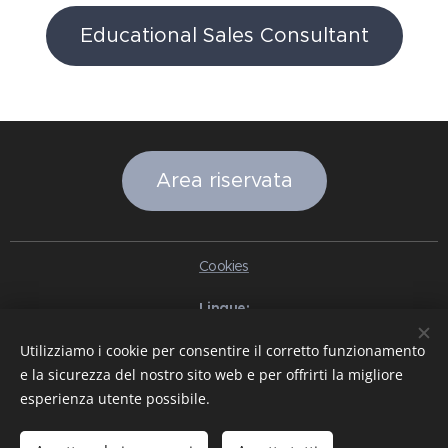
Educational Sales Consultant
Area riservata
Cookies
Lingue
Italiano
English
Slovenčina
Español
Português brasileiro
Utilizziamo i cookie per consentire il corretto funzionamento
Français
Deutsch
Русский
Ελληνικά
Nederlands
Română
e la sicurezza del nostro sito web e per offrirti la migliore
中文（简体）
한국어
日本語
Български
Čeština
Hrvatski
esperienza utente possibile.
Dansk
Eesti keel
Latviešu Valoda
Norsk
Polski
Slovenski
Svenska
Türkçe
Magyar
Shqip
العربية
Azərbaycan
বাংলা
עִבְרִית
हिन्दी
Македонски јазик
ภาษาไทย
Українська