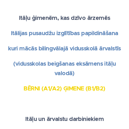
Itāļu ģimenēm, kas dzīvo ārzemēs
Itālijas pusaudžu izglītības papildināšana
kuri mācās bilingvālajā vidusskolā ārvalstīs
(vidusskolas beigšanas eksāmens itāļu
valodā)
BĒRNI (A1/A2) ĢIMENE (B1/B2)
Itāļu un ārvalstu darbiniekiem