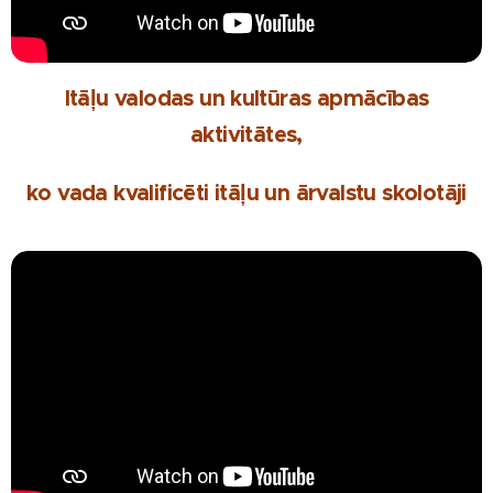
Itāļu valodas un kultūras apmācības
aktivitātes,
ko vada kvalificēti itāļu un ārvalstu skolotāji