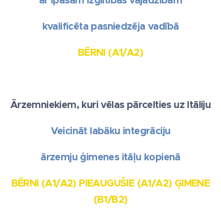
ar īpašām izglītības vajadzībām
kvalificēta pasniedzēja vadībā
BĒRNI (A1/A2)
Ārzemniekiem, kuri vēlas pārcelties uz Itāliju
Veicināt labāku integrāciju
ārzemju ģimenes itāļu kopienā
BĒRNI (A1/A2) PIEAUGUŠIE (A1/A2) ĢIMENE
(B1/B2)