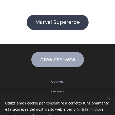
Marvel Supereroe
Area riservata
Cookies
Lingue
Italiano
English
Slovenčina
Español
Português brasileiro
Utilizziamo i cookie per consentire il corretto funzionamento
Français
Deutsch
Русский
Ελληνικά
Nederlands
Română
e la sicurezza del nostro sito web e per offrirti la migliore
中文（简体）
한국어
日本語
Български
Čeština
Hrvatski