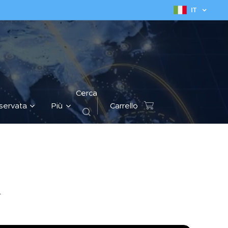
IT
Cerca
iservata
Più
Carrello
A