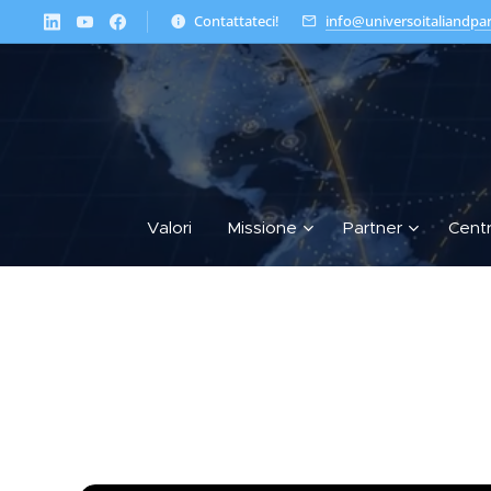
Contattateci!
info@universoitaliandpa
Valori
Missione
Partner
Cent