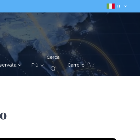
IT
Cerca
iservata
Più
Carrello
do