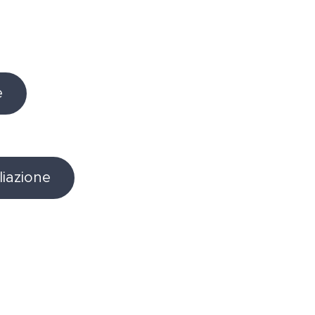
e
liazione