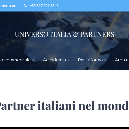
rtners.com
+39 327 691 3346
UNIVERSO ITALIA & PARTNERS
ro commerciale
Accademia
Piattaforma
Area r
artner italiani nel mon