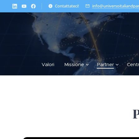
Contattateci!
info@universoitaliandpa
Valori
Missione
Partner
Cent
P