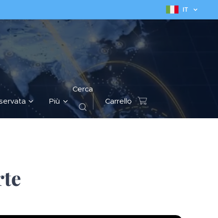
IT
Cerca
iservata
Più
Carrello
te