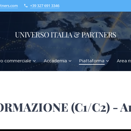
rtners.com
+39 327 691 3346
UNIVERSO ITALIA & PARTNERS
ro commerciale
Accademia
Piattaforma
Area r
ORMAZIONE (C1/C2) - Ar