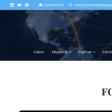
Contattateci!
info@universoitaliandpa
Valori
Missione
Partner
Cent
F