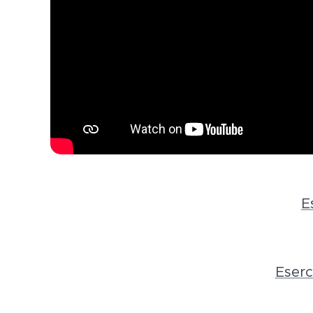
E
Eserci