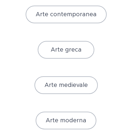
Arte contemporanea
Arte greca
Arte medievale
Arte moderna