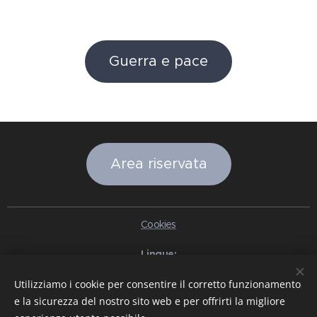
Guerra e pace
Area riservata
Cookies
Lingue
Italiano
English
Slovenčina
Español
Português brasileiro
Utilizziamo i cookie per consentire il corretto funzionamento
Français
Deutsch
Русский
Ελληνικά
Nederlands
Română
e la sicurezza del nostro sito web e per offrirti la migliore
中文（简体）
한국어
日本語
Български
Čeština
Hrvatski