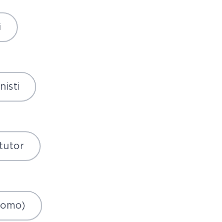
i
nisti
 tutor
promo)