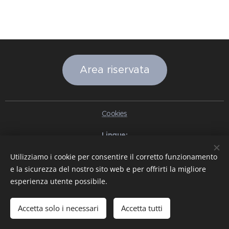
Area riservata
Cookies
Lingue
Italiano
English
Slovenčina
Español
Português brasileiro
Utilizziamo i cookie per consentire il corretto funzionamento
Français
Deutsch
Русский
Ελληνικά
Nederlands
Română
e la sicurezza del nostro sito web e per offrirti la migliore
中文（简体）
한국어
日本語
Български
Čeština
Hrvatski
esperienza utente possibile.
Dansk
Eesti keel
Latviešu Valoda
Norsk
Polski
Slovenski
Svenska
Türkçe
Magyar
Shqip
العربية
Azərbaycan
বাংলা
עִבְרִית
हिन्दी
Македонски јазик
ภาษาไทย
Українська
Accetta solo i necessari
Accetta tutti
Pakistan
Tiếng Việt
Bahasa Indonesia