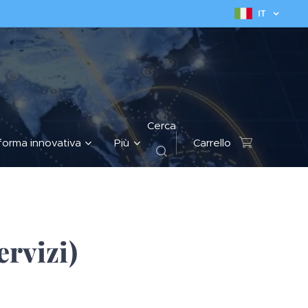
IT
Cerca
forma innovativa
Più
Carrello
ervizi)