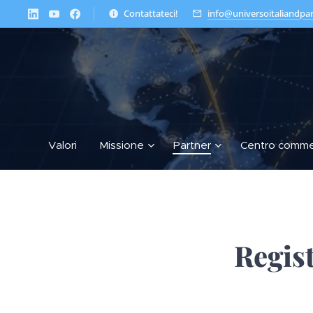
Contattateci!
info@universoitaliandpa
Valori
Missione
Partner
Centro comme
Regist