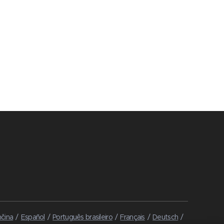
čina
Español
Português brasileiro
Français
Deutsch