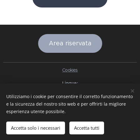
Area riservata
Cookies
Lingue
Italiano
English
Slovenčina
Español
Português brasileiro
Utilizziamo i cookie per consentire il corretto funzionamento
Français
Deutsch
Русский
Ελληνικά
Nederlands
Română
e la sicurezza del nostro sito web e per offrirti la migliore
中文（简体）
한국어
日本語
Български
Čeština
Hrvatski
esperienza utente possibile.
Dansk
Eesti keel
Latviešu Valoda
Norsk
Polski
Slovenski
Svenska
Türkçe
Magyar
Shqip
العربية
Azərbaycan
বাংলা
עִבְרִית
हिन्दी
Македонски јазик
ภาษาไทย
Українська
Accetta solo i necessari
Accetta tutti
Pakistan
Tiếng Việt
Bahasa Indonesia