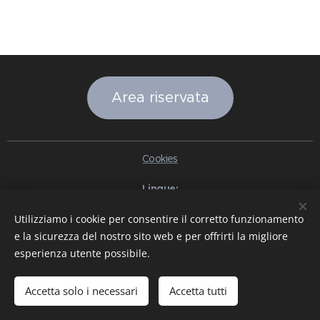
Area riservata
Cookies
Lingue
Italiano
English
Slovenčina
Español
Português brasileiro
Utilizziamo i cookie per consentire il corretto funzionamento
Français
Deutsch
Русский
Ελληνικά
Nederlands
Română
e la sicurezza del nostro sito web e per offrirti la migliore
中文（简体）
한국어
日本語
Български
Čeština
Hrvatski
esperienza utente possibile.
Dansk
Eesti keel
Latviešu Valoda
Norsk
Polski
Slovenski
Svenska
Türkçe
Magyar
Shqip
العربية
Azərbaycan
বাংলা
עִבְרִית
हिन्दी
Македонски јазик
ภาษาไทย
Українська
Accetta solo i necessari
Accetta tutti
Pakistan
Tiếng Việt
Bahasa Indonesia