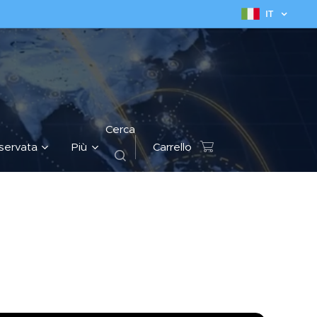
IT
Cerca
iservata
Più
Carrello