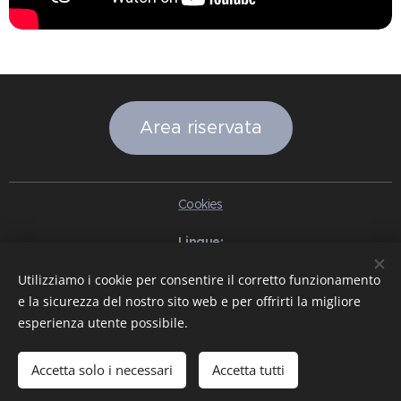
Area riservata
Cookies
Lingue
Italiano
English
Slovenčina
Español
Português brasileiro
Utilizziamo i cookie per consentire il corretto funzionamento
Français
Deutsch
Русский
Ελληνικά
Nederlands
Română
e la sicurezza del nostro sito web e per offrirti la migliore
中文（简体）
한국어
日本語
Български
Čeština
Hrvatski
esperienza utente possibile.
Dansk
Eesti keel
Latviešu Valoda
Norsk
Polski
Slovenski
Svenska
Türkçe
Magyar
Shqip
العربية
Azərbaycan
বাংলা
עִבְרִית
हिन्दी
Македонски јазик
ภาษาไทย
Українська
Accetta solo i necessari
Accetta tutti
Pakistan
Tiếng Việt
Bahasa Indonesia