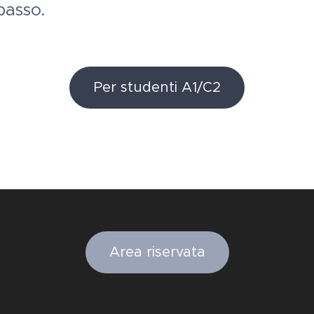
passo.
Per studenti A1/C2
Area riservata