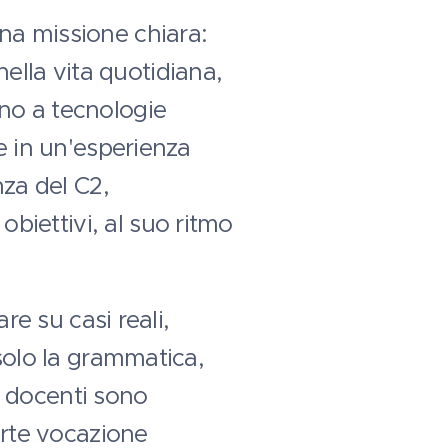
na missione chiara:
 nella vita quotidiana,
no a tecnologie
e in un'esperienza
nza del C2,
iettivi, al suo ritmo
re su casi reali,
 solo la grammatica,
I docenti sono
orte vocazione