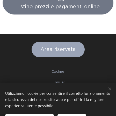
Listino prezzi e pagamenti online
Area riservata
Cookies
Lingue
Italiano
English
Slovenčina
Español
Português brasileiro
Utilizziamo i cookie per consentire il corretto funzionamento
Français
Deutsch
Русский
Ελληνικά
Nederlands
Română
e la sicurezza del nostro sito web e per offrirti la migliore
中文（简体）
한국어
日本語
Български
Čeština
Hrvatski
esperienza utente possibile.
Dansk
Eesti keel
Latviešu Valoda
Norsk
Polski
Slovenski
Svenska
Türkçe
Magyar
Shqip
العربية
Azərbaycan
বাংলা