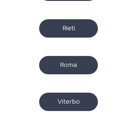
Rieti
Roma
Viterbo