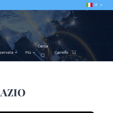
IT
Cerca
iservata
Più
Carrello
LAZIO