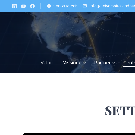
Contattateci!
info@universoitaliandpa
Valori
Missione
Partner
Cent
SETT