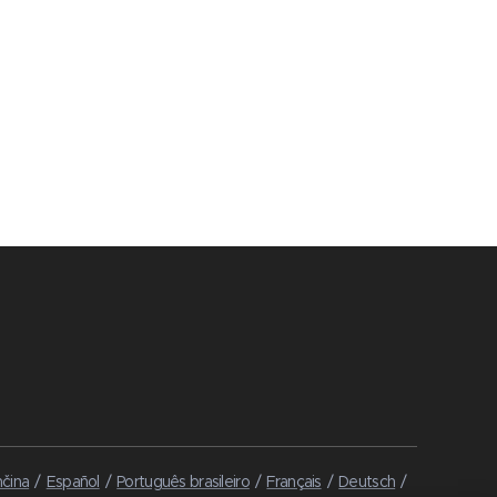
čina
Español
Português brasileiro
Français
Deutsch