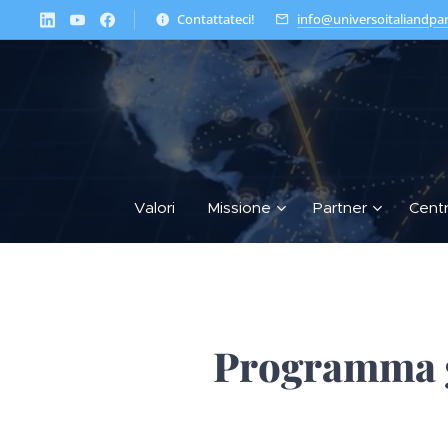
Contattateci!
info@universoitaliandpa
Valori
Missione
Partner
Cent
Programma gr