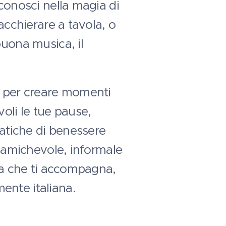
iconosci nella magia di
acchierare a tavola, o
buona musica, il
i per creare momenti
oli le tue pause,
ratiche di benessere
e amichevole, informale
eta che ti accompagna,
ente italiana.