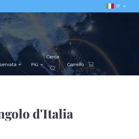
IT
Cerca
iservata
Più
Carrello
golo d'Italia