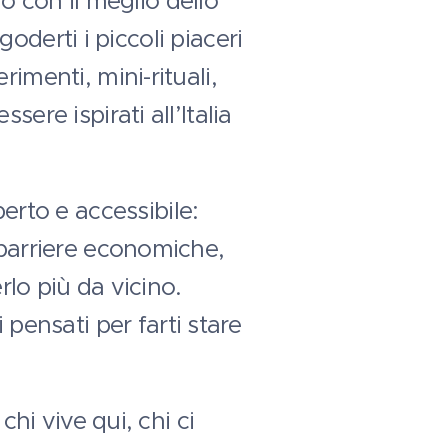
 con il meglio dello
goderti i piccoli piaceri
imenti, mini-rituali,
ere ispirati all’Italia
rto e accessibile:
 barriere economiche,
rlo più da vicino.
ensati per farti stare
chi vive qui, chi ci