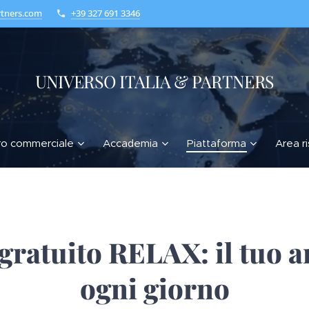
rtners.com
+39 327 691 3346
UNIVERSO ITALIA & PARTNERS
ro commerciale
Accademia
Piattaforma
Area r
atuito RELAX: il tuo an
ogni giorno