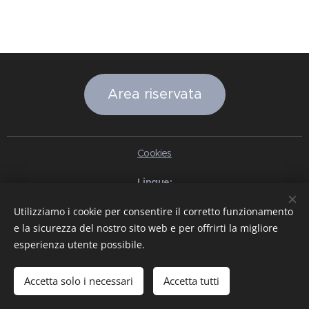
Area riservata
Cookies
Lingue
Italiano
English
Slovenčina
Español
Português brasileiro
Utilizziamo i cookie per consentire il corretto funzionamento
Français
Deutsch
Русский
Ελληνικά
Nederlands
Română
e la sicurezza del nostro sito web e per offrirti la migliore
中文（简体）
한국어
日本語
Български
Čeština
Hrvatski
esperienza utente possibile.
Dansk
Eesti keel
Latviešu Valoda
Norsk
Polski
Slovenski
Svenska
Türkçe
Magyar
Shqip
العربية
Azərbaycan
বাংলা
עִבְרִית
हिन्दी
Македонски јазик
ภาษาไทย
Українська
Accetta solo i necessari
Accetta tutti
Pakistan
Tiếng Việt
Bahasa Indonesia