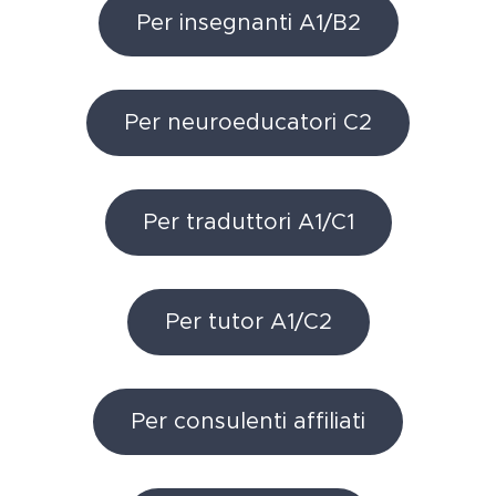
Per insegnanti A1/B2
Per neuroeducatori C2
Per traduttori A1/C1
Per tutor A1/C2
Per consulenti affiliati