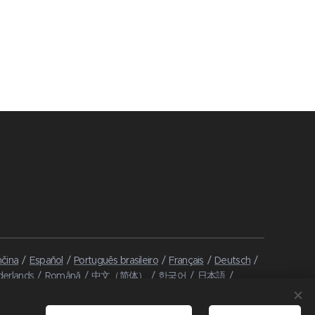
čina
Español
Português brasileiro
Français
Deutsch
erlands
Română
中文（简体）
한국어
日本語
vatski
Dansk
Eesti keel
Latviešu Valoda
Norsk
ska
Türkçe
Magyar
Shqip
العربية
Azərbaycan