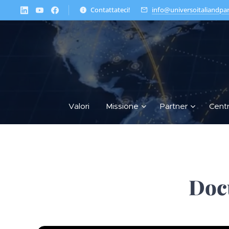
Contattateci!
info@universoitaliandpa
Valori
Missione
Partner
Cent
Docu