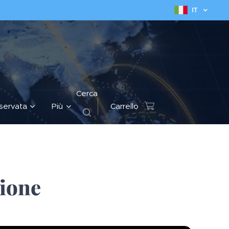
IT
Cerca
iservata
Più
Carrello
zione