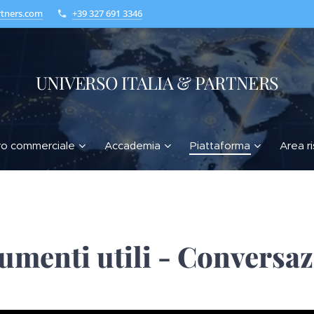
rtners.com
+39 327 691 3346
UNIVERSO ITALIA & PARTNERS
ro commerciale
Accademia
Piattaforma
Area r
menti utili - Conversa