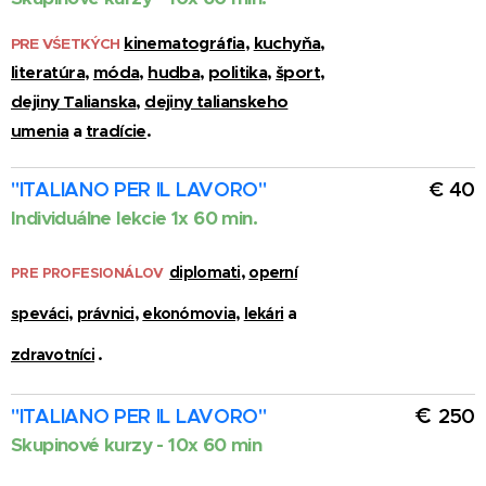
kinematográfia
,
kuchyňa
,
PRE VŚETKÝCH
literatúra
,
móda
,
hudba
,
politika
,
šport
,
dejiny Talianska
,
dejiny talianskeho
umenia
a
tradície
.
"ITALIANO PER IL LAVORO"
€ 40
Individuálne lekcie
1x 60 min.
diplomati
,
operní
PRE PROFESIONÁLOV
speváci
,
právnici
,
ekonómovia
,
lekári
a
zdravotníci
.
€
"ITALIANO PER IL LAVORO"
250
Skupinové kurzy -
10x 60 min