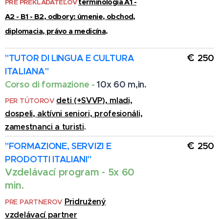
terminológia A1 -
PRE PREKLADATEĽOV
A2 - B1 - B2, odbory: úmenie
, obchod,
diplomacia, právo a
medicína
.
€
"
TUTOR DI LINGUA E CULTURA
250
ITALIANA
"
Corso di formazione -
10x 60 m,in.
deti (+SVVP), mladi,
PER TÚTOROV
dospeli, aktívni seniori, profesionáli,
zamestnanci a turisti
.
€
"FORMAZIONE, SERVIZI E
250
PRODOTTI ITALIANI
"
Vzdelávací program - 5x 60
min.
Pridružený
PRE PARTNEROV
vzdelávací partner