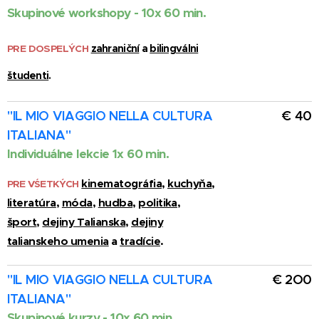
Skupinové workshopy -
10x 60 min.
PRE DOSPELÝCH
zahraniční
a
bilingválni
študenti
.
"IL MIO VIAGGIO NELLA CULTURA
€ 40
ITALIANA"
Individuálne lekcie
1x 60 min.
kinematográfia
,
kuchyňa
,
PRE VŚETKÝCH
literatúra
,
móda
,
hudba
,
politika
,
šport
,
dejiny Talianska
,
dejiny
talianskeho umenia
a
tradície
.
"IL MIO VIAGGIO NELLA CULTURA
€ 2O0
ITALIANA"
Skupinové kurzy -
10x 60 min.