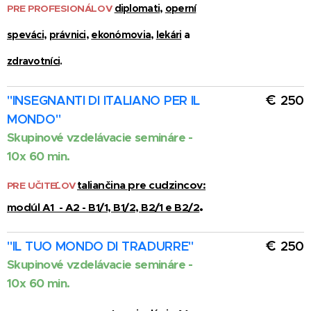
PRE PROFESIONÁLOV
diplomati
,
operní
speváci
,
právnici
,
ekonómovia
,
lekári
a
zdravotníci
.
€
"
INSEGNANTI DI ITALIANO PER IL
250
MONDO
"
Skupinové vzdelávacie semináre -
10x 60 min.
taliančina pre cudzincov:
PRE UČITE´´LOV
.
modúl A1 - A2 - B1/1, B1/2, B2/1 e B2/2
€
"IL TUO MONDO DI TRADURRE"
250
Skupinové vzdelávacie semináre -
10x 60 min.