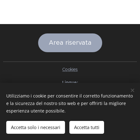
Area riservata
Cookies
Lingue
Italiano
English
Slovenčina
Español
Português brasileiro
Utilizziamo i cookie per consentire il corretto funzionamento
Français
Deutsch
Русский
Ελληνικά
Nederlands
Română
e la sicurezza del nostro sito web e per offrirti la migliore
中文（简体）
한국어
日本語
Български
Čeština
Hrvatski
esperienza utente possibile.
Dansk
Eesti keel
Latviešu Valoda
Norsk
Polski
Slovenski
Svenska
Türkçe
Magyar
Shqip
العربية
Azərbaycan
বাংলা
עִבְרִית
हिन्दी
Македонски јазик
ภาษาไทย
Українська
Accetta solo i necessari
Accetta tutti
Pakistan
Tiếng Việt
Bahasa Indonesia