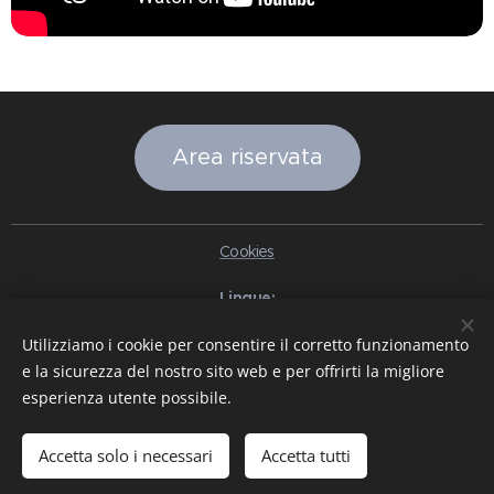
Area riservata
Cookies
Lingue
Italiano
English
Slovenčina
Español
Português brasileiro
Utilizziamo i cookie per consentire il corretto funzionamento
Français
Deutsch
Русский
Ελληνικά
Nederlands
Română
e la sicurezza del nostro sito web e per offrirti la migliore
中文（简体）
한국어
日本語
Български
Čeština
Hrvatski
esperienza utente possibile.
Dansk
Eesti keel
Latviešu Valoda
Norsk
Polski
Slovenski
Svenska
Türkçe
Magyar
Shqip
العربية
Azərbaycan
বাংলা
עִבְרִית
हिन्दी
Македонски јазик
ภาษาไทย
Українська
Accetta solo i necessari
Accetta tutti
Pakistan
Tiếng Việt
Bahasa Indonesia