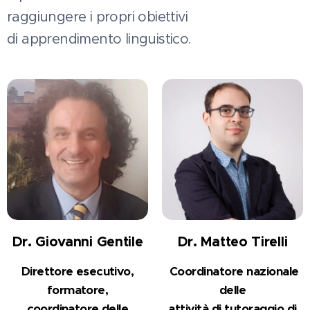
raggiungere i propri obiettivi
di apprendimento linguistico.
Dr. Giovanni Gentile
Dr. Matteo Tirelli
Direttore es
ecutivo,
Coordinatore nazionale
formatore,
delle
coordinatore
delle
attività
di
tutoraggio
di