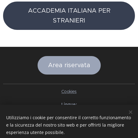
ACCADEMIA ITALIANA PER
STRANIERI
Area riservata
Cookies
Lingue
Italiano
English
Slovenčina
Español
Português brasileiro
Utilizziamo i cookie per consentire il corretto funzionamento
Français
Deutsch
Русский
Ελληνικά
Nederlands
Română
e la sicurezza del nostro sito web e per offrirti la migliore
中文（简体）
한국어
日本語
Български
Čeština
Hrvatski
esperienza utente possibile.
Dansk
Eesti keel
Latviešu Valoda
Norsk
Polski
Slovenski