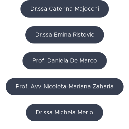
Dr.ssa Caterina Majocchi
Dr.ssa Emina Ristovic
Prof. Daniela De Marco
Prof. Avv. Nicoleta-Mariana Zaharia
Dr.ssa Michela Merlo