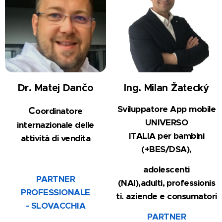
Dr. Matej Dančo
Ing. Milan Žatecký
S
viluppatore App mobile
C
oordinatore
UNIVERSO
internazionale
delle
ITALIA
per
bambini
attività di vendita
(+BES/DSA),
adolescenti
PARTNER
(NAI),
adulti,
professionis
PROFESSIONALE
ti.
aziende e consumatori
-
SLO
VACCHIA
PARTNER