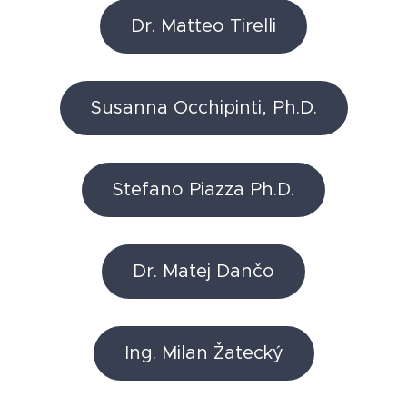
Dr. Matteo Tirelli
Susanna Occhipinti, Ph.D.
Stefano Piazza Ph.D.
Dr. Matej Dančo
Ing. Milan Žatecký