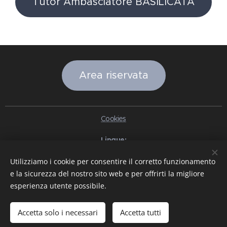
Tutor Ambasciatore BASILICATA
Area riservata
Cookies
Lingue
Italiano
English
Slovenčina
Español
Português brasileiro
Utilizziamo i cookie per consentire il corretto funzionamento
Français
Deutsch
Русский
Ελληνικά
Nederlands
Română
e la sicurezza del nostro sito web e per offrirti la migliore
中文（简体）
한국어
日本語
Български
Čeština
Hrvatski
esperienza utente possibile.
Dansk
Eesti keel
Latviešu Valoda
Norsk
Polski
Slovenski
Svenska
Türkçe
Magyar
Shqip
العربية
Azərbaycan
বাংলা
עִבְרִית
हिन्दी
Македонски јазик
ภาษาไทย
Українська
Accetta solo i necessari
Accetta tutti
Pakistan
Tiếng Việt
Bahasa Indonesia