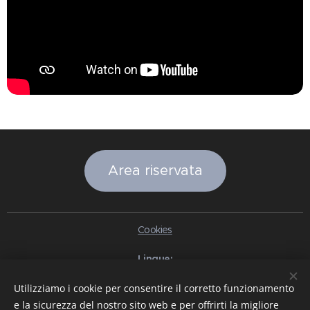
Area riservata
Cookies
Lingue
Italiano
English
Slovenčina
Español
Português brasileiro
Utilizziamo i cookie per consentire il corretto funzionamento
Français
Deutsch
Русский
Ελληνικά
Nederlands
Română
e la sicurezza del nostro sito web e per offrirti la migliore
中文（简体）
한국어
日本語
Български
Čeština
Hrvatski